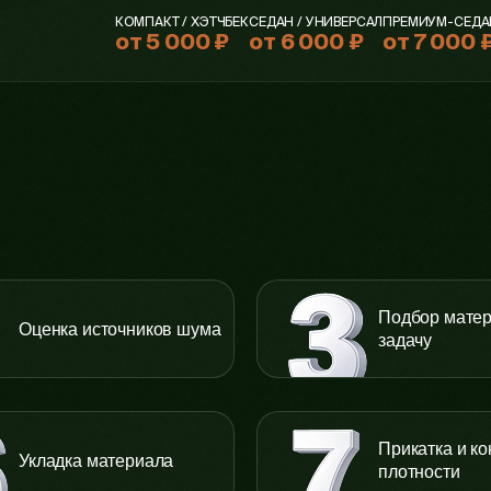
КОМПАКТ / ХЭТЧБЕК
СЕДАН / УНИВЕРСАЛ
ПРЕМИУМ-СЕДА
от 5 000 ₽
от 6 000 ₽
от 7 000 
Подбор матер
Оценка источников шума
задачу
Прикатка и ко
Укладка материала
плотности