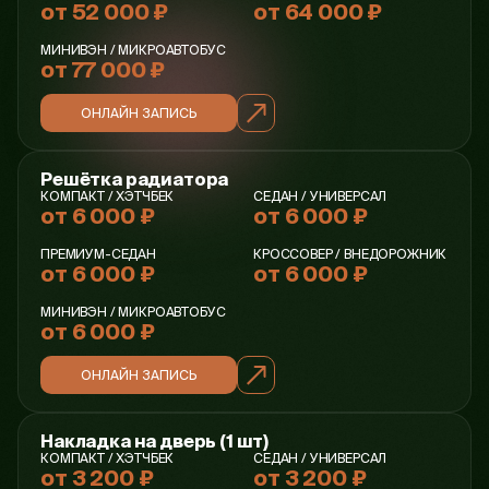
от 52 000 ₽
от 64 000 ₽
МИНИВЭН / МИКРОАВТОБУС
от 77 000 ₽
ОНЛАЙН ЗАПИСЬ
Решётка радиатора
КОМПАКТ / ХЭТЧБЕК
СЕДАН / УНИВЕРСАЛ
от 6 000 ₽
от 6 000 ₽
ПРЕМИУМ-СЕДАН
КРОССОВЕР / ВНЕДОРОЖНИК
от 6 000 ₽
от 6 000 ₽
МИНИВЭН / МИКРОАВТОБУС
от 6 000 ₽
ОНЛАЙН ЗАПИСЬ
Накладка на дверь (1 шт)
КОМПАКТ / ХЭТЧБЕК
СЕДАН / УНИВЕРСАЛ
от 3 200 ₽
от 3 200 ₽