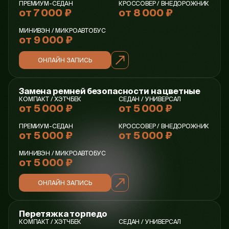
ПРЕМИУМ-СЕДАН
КРОССОВЕР / ВНЕДОРОЖНИК
от 7 000 ₽
от 8 000 ₽
МИНИВЭН / МИКРОАВТОБУС
от 9 000 ₽
ОНЛАЙН ЗАПИСЬ
Замена ремней безопасности на цветные
КОМПАКТ / ХЭТЧБЕК
СЕДАН / УНИВЕРСАЛ
от 5 000 ₽
от 5 000 ₽
ПРЕМИУМ-СЕДАН
КРОССОВЕР / ВНЕДОРОЖНИК
от 5 000 ₽
от 5 000 ₽
МИНИВЭН / МИКРОАВТОБУС
от 5 000 ₽
ОНЛАЙН ЗАПИСЬ
Перетяжка торпедо
КОМПАКТ / ХЭТЧБЕК
СЕДАН / УНИВЕРСАЛ